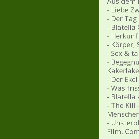
Aus dem I
- Liebe Zw
- Der Tag
- Blatell
- Herkunf
- Körper,
- Sex & t
- Begegnu
Kakerlake
- Der Eke
- Was fri
- Blatella
- The Kil
Mensche
- Unsterbl
Film, Com