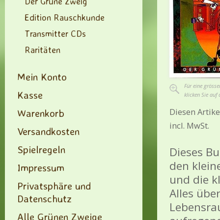
Der Grüne Zweig
Edition Rauschkunde
Transmitter CDs
Raritäten
Mein Konto
Für eine grösse
Kasse
klicken Sie auf 
Diesen Artike
Warenkorb
incl. MwSt.
Versandkosten
Spielregeln
Dieses Bu
den klein
Impressum
und die k
Privatsphäre und
Alles über
Datenschutz
Lebensrau
Alle Grünen Zweige