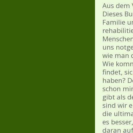
Aus dem 
Dieses B
Familie u
rehabilit
Menschen 
uns notg
wie man d
Wie kommt
findet, si
haben? De
schon min
gibt als 
sind wir 
die ultim
es besser
daran auf