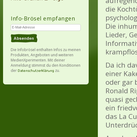
aufregend
die Kocht
psycholog
Info-Brösel empfangen
Die inhum
Lieder, Ge
Informati
Die Infobrösel enthalten Infos zu meinen
krampflö
Produkten, Angeboten und weiteren
MedienXperimenten. Mit deiner
Da ich da
Anmeldung stimmst du den Konditionen
der
zu.
Datenschutzerklärung
einer Kak
oder gar 
Ronald Ri
quasi gec
ein fried
das La Cu
Unterdrüc