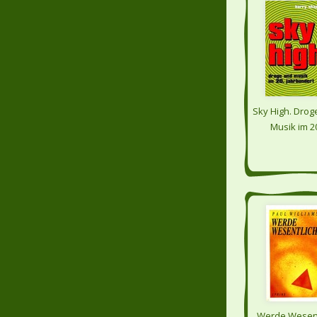
Sky High. Drog
Musik im 2
Jahrhunder
Werde Wesent