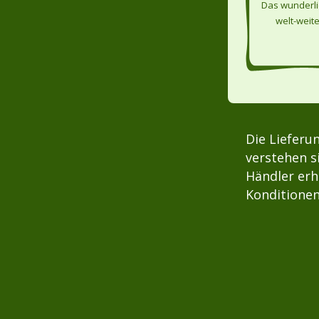
Das wunderl
welt-weit
Telektroskop 
Die Lieferu
verstehen s
Händler erh
Konditionen