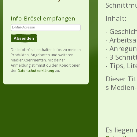
Schnittm
Inhalt:
Info-Brösel empfangen
- Geschic
- Arbeits
- Anregu
Die Infobrösel enthalten Infos zu meinen
Produkten, Angeboten und weiteren
- 3 Schn
MedienXperimenten. Mit deiner
- Tips, Li
Anmeldung stimmst du den Konditionen
der
zu.
Datenschutzerklärung
Dieser Ti
s Medien-
Es liegen