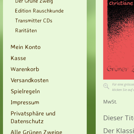
Der Grüne Zweig
Edition Rauschkunde
Transmitter CDs
Raritäten
Mein Konto
Kasse
Warenkorb
Versandkosten
Für eine grösse
Spielregeln
klicken Sie auf 
Impressum
MwSt.
Privatsphäre und
Dieser Tit
Datenschutz
Der Klass
Alle Grünen Zweige