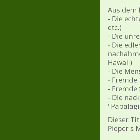
Aus dem I
- Die ech
etc.)
- Die unr
- Die edle
nachahmen
Hawaii)
- Die Men
- Fremde 
- Fremde
- Die nac
"Papalagi
Dieser Ti
Pieper s 