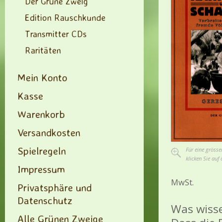
Der Grüne Zweig
Edition Rauschkunde
Transmitter CDs
Raritäten
Mein Konto
Kasse
Warenkorb
Versandkosten
Spielregeln
Für eine grösse
klicken Sie auf 
Impressum
MwSt.
Privatsphäre und
Datenschutz
Was wisse
Alle Grünen Zweige