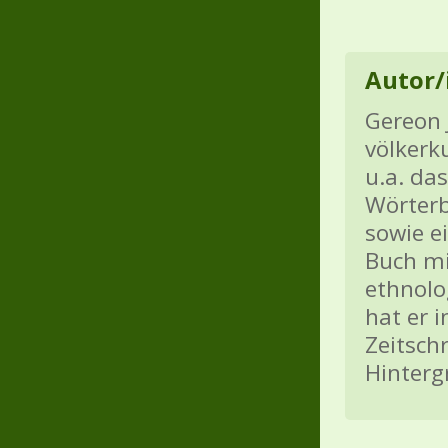
Autor/
Gereon 
völkerk
u.a. da
Wörterb
sowie e
Buch mi
ethnolo
hat er 
Zeitsch
Hinterg