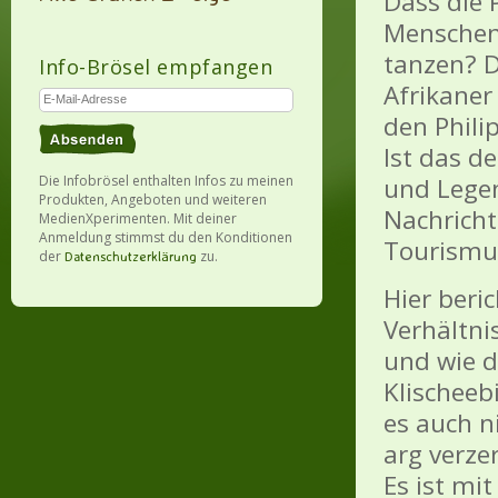
Dass die 
Menschenf
tanzen? D
Info-Brösel empfangen
Afrikaner
den Phili
Ist das d
Die Infobrösel enthalten Infos zu meinen
und Legen
Produkten, Angeboten und weiteren
Nachricht
MedienXperimenten. Mit deiner
Anmeldung stimmst du den Konditionen
Tourismu
der
zu.
Datenschutzerklärung
Hier beri
Verhältni
und wie d
Klischeeb
es auch ni
arg verze
Es ist mi