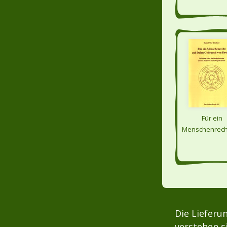
Für ein
Menschenrech
freien Gebr
von Droge
Die Lieferu
verstehen s