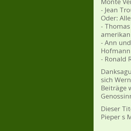
Monte Ver
- Jean Tr
Oder: All
- Thomas 
amerikan
- Ann und
Hofmann
- Ronald 
Danksagu
sich Werne
Beiträge 
Genossinn
Dieser Ti
Pieper s 