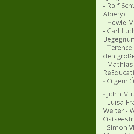
- Rolf Sc
Albery)
- Howie M
- Carl Lud
Begegnung
- Terence
den große
- Mathias
ReEducati
- Oigen: 
- John Mi
- Luisa F
Weiter - 
Ostseestr
- Simon V