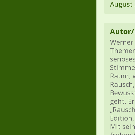
August
Autor/
Werner P
Themen 
seriöse
Stimme
Raum, 
Rausch,
Bewuss
geht. E
„Rausch
Edition
Mit sei
frühen S