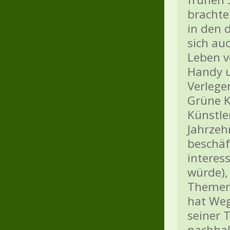
brachte
in den 
sich au
Leben v
Handy u
Verlege
Grüne K
Künstle
Jahrzehn
beschäf
interes
würde),
Themen 
hat Weg
seiner 
nachhal