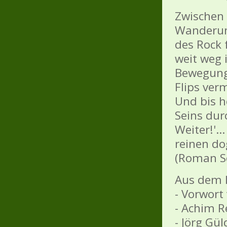
Zwischen 
Wanderun
des Rock 
weit weg i
Bewegung
Flips verm
Und bis h
Seins dur
Weiter!'.
reinen do
(Roman S
Aus dem I
- Vorwor
- Achim R
- Jörg Gü