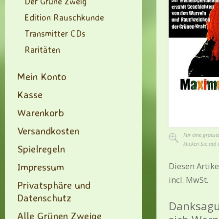
Der Grüne Zweig
Edition Rauschkunde
Transmitter CDs
Raritäten
Mein Konto
Kasse
Warenkorb
Versandkosten
Für eine grösse
klicken Sie auf 
Spielregeln
Impressum
Diesen Artike
incl. MwSt.
Privatsphäre und
Datenschutz
Danksagu
Alle Grünen Zweige