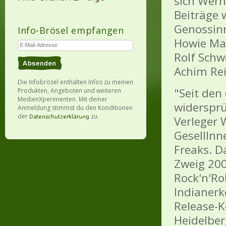
sich Werne
Beiträge 
Genossinn
Info-Brösel empfangen
Howie Mark
Rolf Schw
Achim Rei
Die Infobrösel enthalten Infos zu meinen
"Seit den
Produkten, Angeboten und weiteren
MedienXperimenten. Mit deiner
widersprü
Anmeldung stimmst du den Konditionen
der
zu.
Datenschutzerklärung
Verleger 
GesellInn
Freaks. D
Zweig 200
Rock'n'Ro
Indianerk
Release-
Heidelber