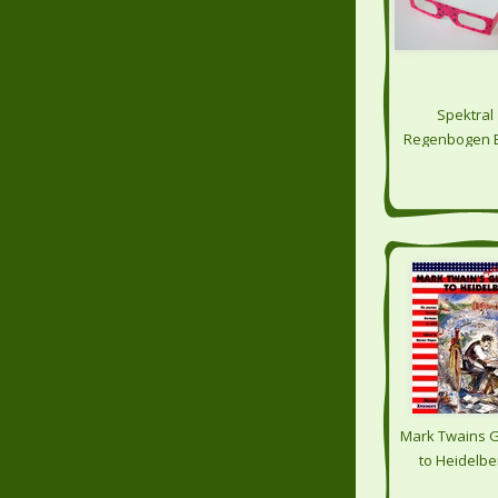
Spektral
Regenbogen Br
Mark Twains 
to Heidelbe