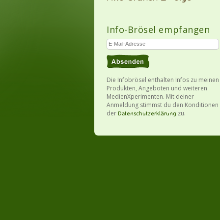
Info-Brösel empfangen
Die Infobrösel enthalten Infos zu meinen
Produkten, Angeboten und weiteren
MedienXperimenten. Mit deiner
Anmeldung stimmst du den Konditionen
der
zu.
Datenschutzerklärung