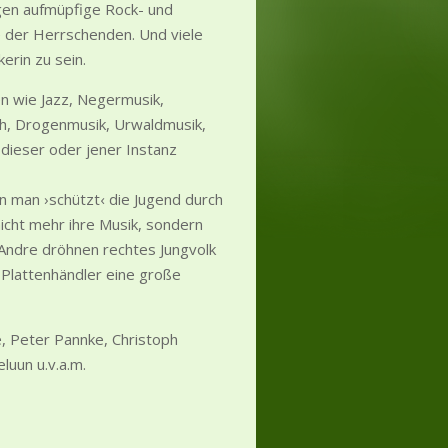
gen aufmüpfige Rock- und
e der Herrschenden. Und viele
kerin zu sein.
en wie Jazz, Negermusik,
isch, Drogenmusik, Urwaldmusik,
 dieser oder jener Instanz
rn man ›schützt‹ die Jugend durch
nicht mehr ihre Musik, sondern
 Andre dröhnen rechtes Jungvolk
 Plattenhändler eine große
e, Peter Pannke, Christoph
luun u.v.a.m.