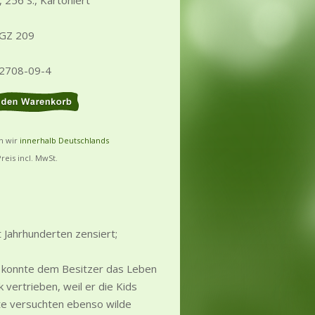
J., 256 S., Kartoniert
 GZ 209
22708-09-4
rn wir
innerhalb Deutschlands
Preis incl. MwSt.
t Jahrhunderten zensiert;
nd konnte dem Besitzer das Leben
vertrieben, weil er die Kids
te versuchten ebenso wilde