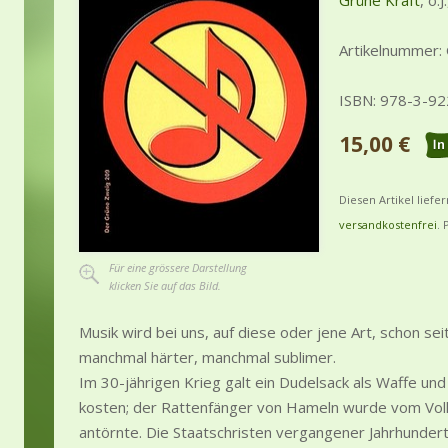
Grüne Kraft
, o.
Artikelnummer:
ISBN: 978-3-9
15,00 €
Diesen Artikel liefe
versandkostenfrei
. 
Für eine grössere Darstellung
klicken Sie auf das Bild.
Musik wird bei uns, auf diese oder jene Art, schon sei
manchmal härter, manchmal sublimer.
Im 30-jährigen Krieg galt ein Dudelsack als Waffe u
kosten; der Rattenfänger von Hameln wurde vom Volk 
antörnte. Die Staatschristen vergangener Jahrhunder