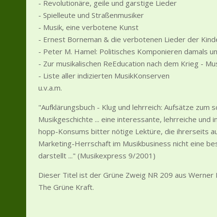
- Revolutionäre, geile und garstige Lieder
- Spielleute und Straßenmusiker
- Musik, eine verbotene Kunst
- Ernest Borneman & die verbotenen Lieder der Kind
- Peter M. Hamel: Politisches Komponieren damals u
- Zur musikalischen ReEducation nach dem Krieg - M
- Liste aller indizierten MusikKonserven
u.v.a.m.
"Aufklärungsbuch - Klug und lehrreich: Aufsätze zum 
Musikgeschichte ... eine interessante, lehrreiche und 
hopp-Konsums bitter nötige Lektüre, die ihrerseits au
Marketing-Herrschaft im Musikbusiness nicht eine be
darstellt ..." (Musikexpress 9/2001)
Dieser Titel ist der Grüne Zweig NR 209 aus Werner
The Grüne Kraft.