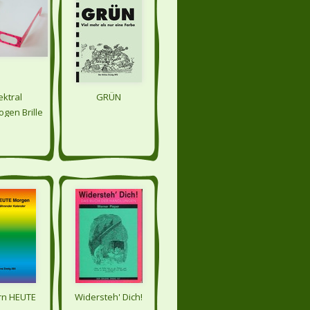
ktral
GRÜN
gen Brille
rn HEUTE
Widersteh' Dich!