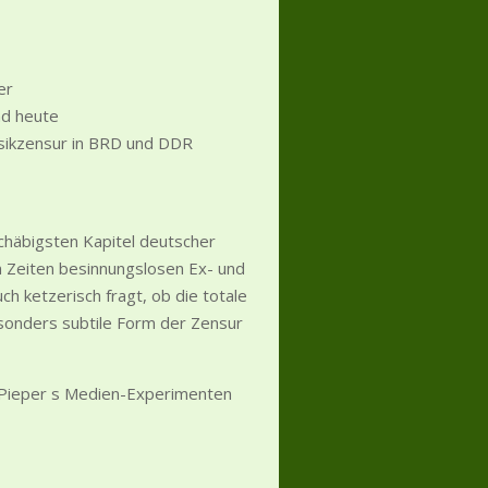
er
nd heute
usikzensur in BRD und DDR
schäbigsten Kapitel deutscher
in Zeiten besinnungslosen Ex- und
ch ketzerisch fragt, ob die totale
sonders subtile Form der Zensur
 Pieper s Medien-Experimenten