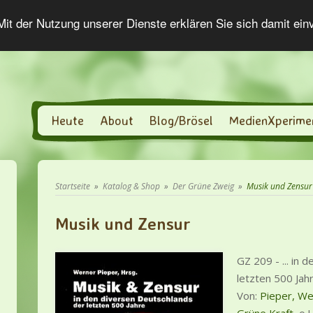
 Mit der Nutzung unserer Dienste erklären Sie sich damit ei
Heute
About
Blog/Brösel
MedienXperime
Startseite
»
Katalog & Shop
»
Der Grüne Zweig
»
Musik und Zensur
Musik und Zensur
GZ 209 - ... in
letzten 500 Jah
Von:
Pieper, We