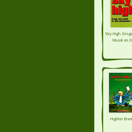
Sky High. Drog
Musik im 2
Jahrhunder
Highter Brei