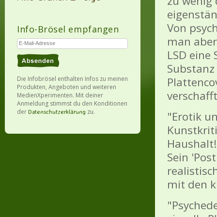
zu wenig 
eigenstän
Von psych
Info-Brösel empfangen
man aber 
LSD eine 
Substanz 
Die Infobrösel enthalten Infos zu meinen
Plattenco
Produkten, Angeboten und weiteren
verschafft
MedienXperimenten. Mit deiner
Anmeldung stimmst du den Konditionen
der
zu.
Datenschutzerklärung
"Erotik u
Kunstkrit
Haushalt!"
Sein 'Post
realistis
mit den k
"Psychede