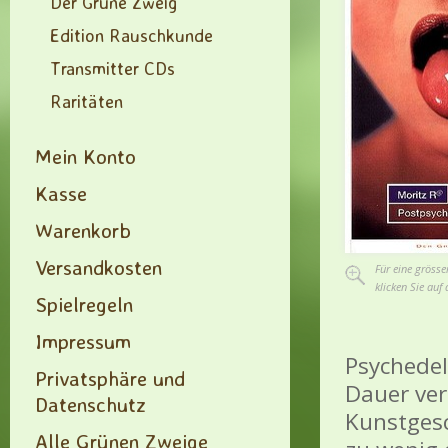
Der Grüne Zweig
Edition Rauschkunde
Transmitter CDs
Raritäten
Mein Konto
Kasse
Warenkorb
Versandkosten
Für eine grösse
klicken Sie auf 
Spielregeln
Impressum
Psychede
Privatsphäre und
Dauer ver
Datenschutz
Kunstgesc
Alle Grünen Zweige