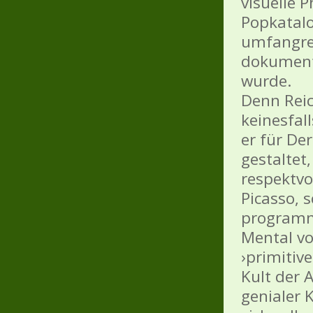
visuelle P
Popkatalo
umfangrei
dokumenti
wurde.
Denn Reic
keinesfal
er für De
gestaltet
respektvo
Picasso, 
programmi
Mental vo
›primitive
Kult der A
genialer 