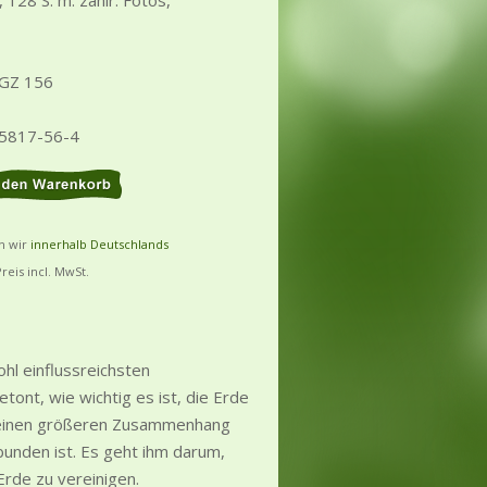
J., 128 S. m. zahlr. Fotos,
 GZ 156
25817-56-4
rn wir
innerhalb Deutschlands
Preis incl. MwSt.
hl einflussreichsten
tont, wie wichtig es ist, die Erde
n einen größeren Zusammenhang
bunden ist. Es geht ihm darum,
rde zu vereinigen.