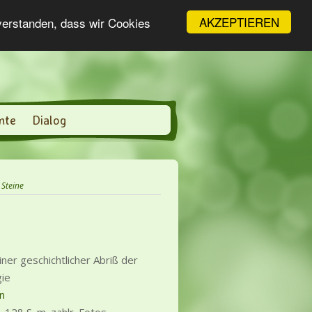
AKZEPTIEREN
nverstanden, dass wir Cookies
nte
Dialog
Steine
iner geschichtlicher Abriß der
gie
hn