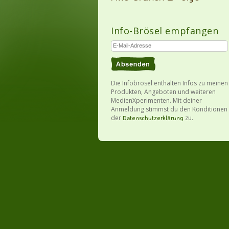
Info-Brösel empfangen
Die Infobrösel enthalten Infos zu meinen
Produkten, Angeboten und weiteren
MedienXperimenten. Mit deiner
Anmeldung stimmst du den Konditionen
der
zu.
Datenschutzerklärung