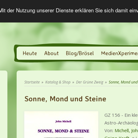
 Mit der Nutzung unserer Dienste erklären Sie sich damit ei
Heute
About
Blog/Brösel
MedienXperime
Startseite
»
Katalog & Shop
»
Der Grüne Zweig
»
Sonne, Mond und 
Sonne, Mond und Steine
GZ 156 - Ein kle
Astro-Archäolo
Von:
Michell, Jo