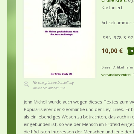
Grüne Kraft
, o.
Kartoniert
Artikelnummer:
ISBN: 978-3-9
10,00 €
Diesen Artikel liefe
versandkostenfrei
. 
Für eine grössere Darstellung
klicken Sie auf das Bild.
John Michell wurde auch wegen dieses Textes zum wo
Popularisierer der Geomantie und der Ley-Lines. Er be
als ein lebendiges Wesen zu betrachten, das auch i
eingebunden ist, so wie der Mensch im Erdfeld einge
die höchsten Interessen der Menschen und jene der E