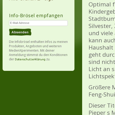
Optimal f
Kindergeb
Info-Brösel empfangen
Stadtbumme
Silvester
und viele
kann auch
Die Infobrösel enthalten Infos zu meinen
Haushalt 
Produkten, Angeboten und weiteren
MedienXperimenten. Mit deiner
geht durc
Anmeldung stimmst du den Konditionen
der
zu.
Datenschutzerklärung
sind nich
Licht an 
Lichtspek
Größere M
Feng-Shu
Dieser Ti
Pieper s 