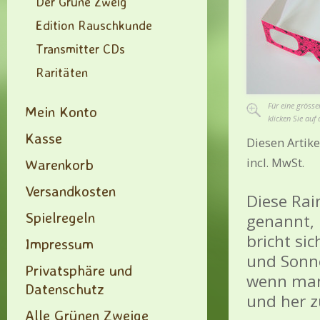
Der Grüne Zweig
Edition Rauschkunde
Transmitter CDs
Raritäten
Für eine grösse
Mein Konto
klicken Sie auf 
Kasse
Diesen Artike
incl. MwSt.
Warenkorb
Versandkosten
Diese Rai
Spielregeln
genannt, 
bricht sic
Impressum
und Sonne
Privatsphäre und
wenn man 
Datenschutz
und her z
Alle Grünen Zweige