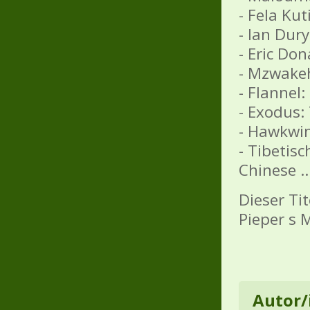
- Fela Kut
- Ian Dury
- Eric Do
- Mzwake
- Flannel:
- Exodus
- Hawkwin
- Tibetis
Chinese ..
Dieser Ti
Pieper s 
Autor/