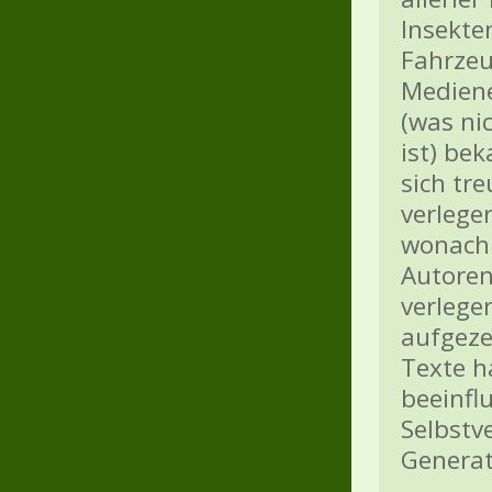
Insekte
Fahrzeu
Mediene
(was ni
ist) be
sich tr
verlege
wonach 
Autoren
verlege
aufgeze
Texte h
beeinfl
Selbstve
Generat