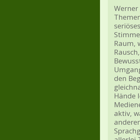
Werner P
Themen 
seriöse
Stimme
Raum, 
Rausch,
Bewusst
Umgang 
den Beg
gleichn
Hände le
Mediene
aktiv, w
anderem
Sprachg
allerle