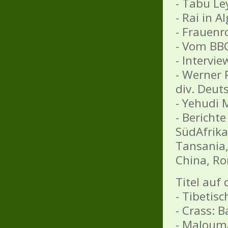
- Tabu Le
- Rai in A
- Frauenr
- Vom BBC
- Intervi
- Werner 
div. Deut
- Yehudi
- Berichte
SüdAfrika
Tansania,
China, Ro
Titel auf 
- Tibetis
- Crass: 
- Maloum