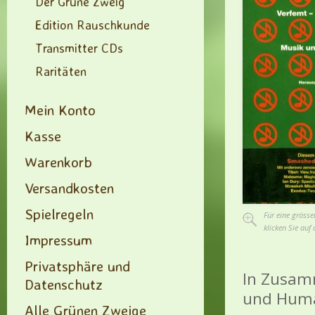
Der Grüne Zweig
Edition Rauschkunde
Transmitter CDs
Raritäten
Mein Konto
Kasse
Warenkorb
Versandkosten
Spielregeln
Für eine grösse
klicken Sie auf 
Impressum
Privatsphäre und
In Zusam
Datenschutz
und Huma
Alle Grünen Zweige