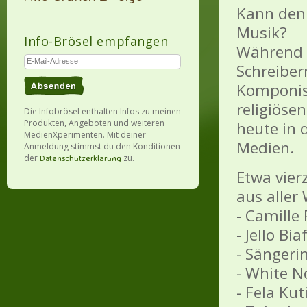
Kann denn
Musik?
Info-Brösel empfangen
Während 
Schreiber
Komponist
religiöse
Die Infobrösel enthalten Infos zu meinen
Produkten, Angeboten und weiteren
heute in 
MedienXperimenten. Mit deiner
Medien.
Anmeldung stimmst du den Konditionen
der
zu.
Datenschutzerklärung
Etwa vier
aus aller 
- Camille
- Jello Bia
- Sängeri
- White N
- Fela Kut