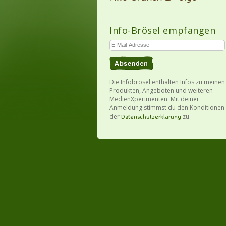
Info-Brösel empfangen
Die Infobrösel enthalten Infos zu meinen
Produkten, Angeboten und weiteren
MedienXperimenten. Mit deiner
Anmeldung stimmst du den Konditionen
der
zu.
Datenschutzerklärung