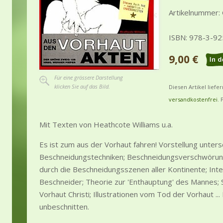
Artikelnummer:
ISBN: 978-3-9
9,00 €
Für eine grössere Darstellung
klicken Sie auf das Bild.
Diesen Artikel liefe
versandkostenfrei
. 
Mit Texten von Heathcote Williams u.a.
Es ist zum aus der Vorhaut fahren! Vorstellung unters
Beschneidungstechniken; Beschneidungsverschwörung
durch die Beschneidungsszenen aller Kontinente; In
Beschneider; Theorie zur 'Enthauptung' des Mannes; S
Vorhaut Christi; Illustrationen vom Tod der Vorhaut ... 
unbeschnitten.