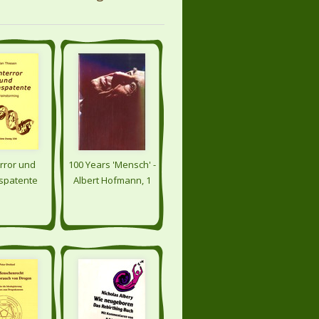
rror und
100 Years 'Mensch' -
spatente
Albert Hofmann, 1
DVD-Video