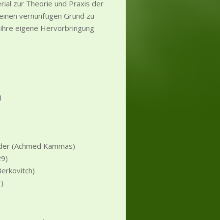
ial zur Theorie und Praxis der
einen vernünftigen Grund zu
 ihre eigene Hervorbringung
)
eider (Achmed Kammas)
29)
Berkovitch)
r)