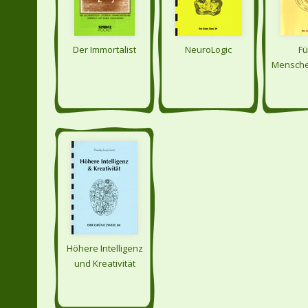
Der Immortalist
NeuroLogic
Fü
Mensche
freien
von 
Höhere Intelligenz
und Kreativität