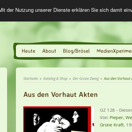
 Mit der Nutzung unserer Dienste erklären Sie sich damit ei
Heute
About
Blog/Brösel
MedienXperime
Startseite
»
Katalog & Shop
»
Der Grüne Zweig
»
Aus den Vorhaut 
Aus den Vorhaut Akten
GZ 128 - Dieses
Von:
Pieper, We
Grüne Kraft
, 19