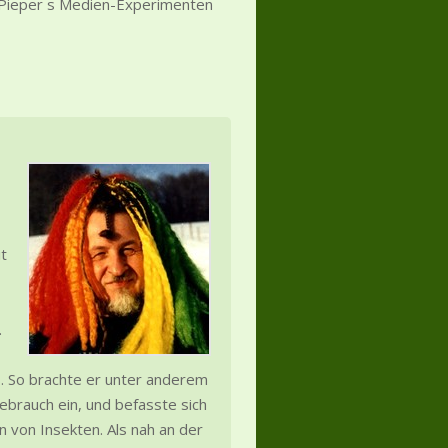
 Pieper s Medien-Experimenten
t
.
es. So brachte er unter anderem
ebrauch ein, und befasste sich
n von Insekten. Als nah an der