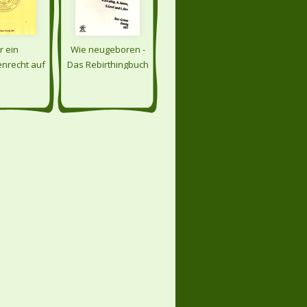
r ein
Wie neugeboren -
nrecht auf
Das Rebirthingbuch
 Gebrauch
Drogen