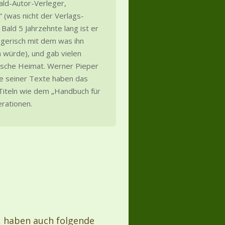
ld-Autor-Verleger,
 (was nicht der Verlags-
ald 5 Jahrzehnte lang ist er
legerisch mit dem was ihn
n würde), und gab vielen
ische Heimat. Werner Pieper
re seiner Texte haben das
 Titeln wie dem „Handbuch für
erationen.
, haben auch folgende