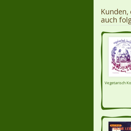
Kunden, 
auch fol
Vegetarisch K