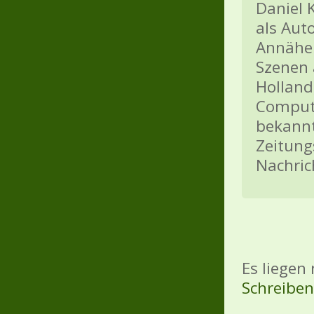
Daniel K
als Aut
Annäher
Szenen
Holland
Compute
bekannt
Zeitung
Nachric
Es liegen
Schreiben 