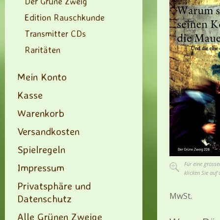
Der Grüne Zweig
Edition Rauschkunde
Transmitter CDs
Raritäten
Mein Konto
Kasse
Warenkorb
Versandkosten
Spielregeln
Für eine grösse
Impressum
klicken Sie auf 
Privatsphäre und
MwSt.
Datenschutz
Alle Grünen Zweige