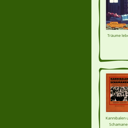
Träume leb
Kannibalen 
Schamane