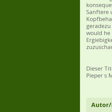
konseque
Sanftere
Kopfbehan
geradezu 
would he 
Ergiebigk
zuzuscha
Dieser Ti
Pieper s 
Autor/