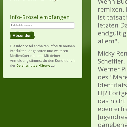
Wenn Büc
remixen. 
ist tatsä
Info-Brösel empfangen
letzten D
endgültig
allem".
Die Infobrösel enthalten Infos zu meinen
Produkten, Angeboten und weiteren
Micky Rem
MedienXperimenten. Mit deiner
Scheffler
Anmeldung stimmst du den Konditionen
der
zu.
Datenschutzerklärung
Werner Pi
des "Mare
Identität
DJ? Fortg
das nicht
eben erfr
Jugendrev
danebeng